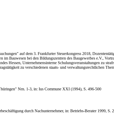
uchungen" auf dem 3. Frankfurter Steuerkongress 2018, Dozententäti
hen im Bauwesen bei den Bildungszentren des Baugewerbes e.V., Vort
des Hessen, Unternehmensinterne Schulungsveranstaltungen zu strafrec
tragstätigkeit zu verschiedenen staats- und verwaltungsrechtlichen The
 Thüringen" Nrn. 1-3, in: Ius Commune XXI (1994), S. 496-500
rbeschäftigung durch Nachunternehmer, in: Betriebs-Berater 1999, S.