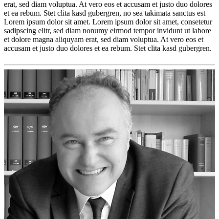
erat, sed diam voluptua. At vero eos et accusam et justo duo dolores
et ea rebum. Stet clita kasd gubergren, no sea takimata sanctus est
Lorem ipsum dolor sit amet. Lorem ipsum dolor sit amet, consetetur
sadipscing elitr, sed diam nonumy eirmod tempor invidunt ut labore
et dolore magna aliquyam erat, sed diam voluptua. At vero eos et
accusam et justo duo dolores et ea rebum. Stet clita kasd gubergren.
Lorem
ipsum
Lorem
ipsum
dolor
sit
amet,
consetetur
sadipscing
elitr,
sed
diam
nonumy
eirmod