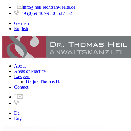
info@heil-rechtsanwaelte.de
+49 (0)69-46 99 80 -53 / -52
German
English
About
Areas of Practice
Lawyers
Dr. jur. Thomas Heil
Contact
De
Eng